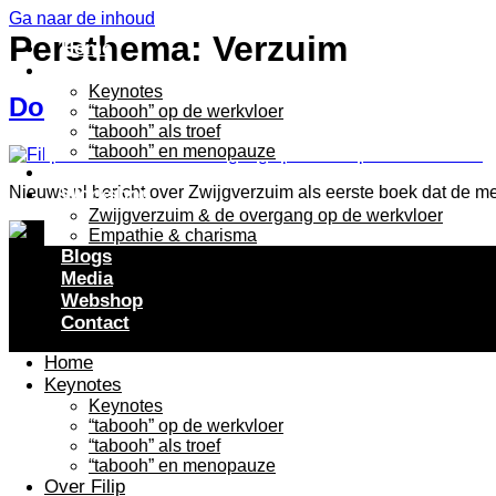
Ga naar de inhoud
Persthema:
Verzuim
Home
Keynotes
Keynotes
Doodzwijgen van de menopauze leidt t
“tabooh” op de werkvloer
“tabooh” als troef
“tabooh” en menopauze
Over Filip
Nieuws.nl bericht over Zwijgverzuim als eerste boek dat de 
Workshop
Zwijgverzuim & de overgang op de werkvloer
Empathie & charisma
Blogs
Media
Webshop
Contact
Home
Keynotes
Keynotes
“tabooh” op de werkvloer
“tabooh” als troef
“tabooh” en menopauze
Over Filip