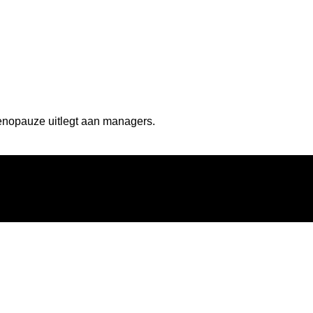
ot meer verzuim op de werkvloer
menopauze uitlegt aan managers.