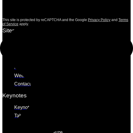
This site is protected by reCAPTCHA and the Google
Privacy Policy
and
Terms
of Service
apply.
Sitemap
Home
Over Filip
Blogs
Media
Webshop
Contact
Keynotes
Keynote overzicht
Tabooh op de werkvloer
Tabooh als troef
Tabooh en menopauze