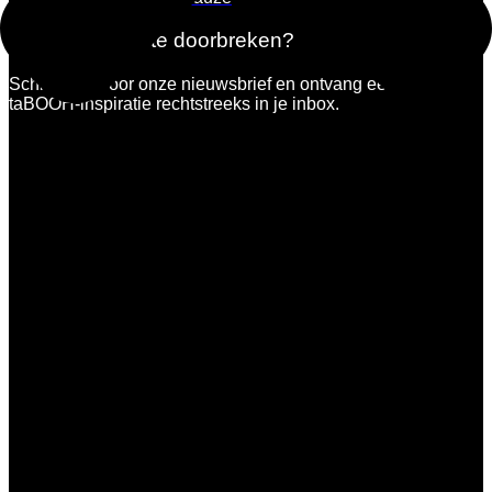
Durf jij de stilte te doorbreken?
Schrijf je in voor onze nieuwsbrief en ontvang een portie
taBOOH-inspiratie rechtstreeks in je inbox.
Dit veld is verborgen bij het bekijken van het formulier
Volgende stappen: een e-mail add-
on synchroniseren
Om het meeste uit je formulier te halen, raden we je aan dit