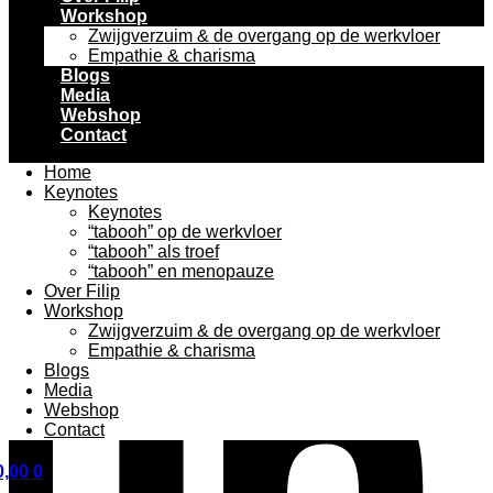
Workshop
Zwijgverzuim & de overgang op de werkvloer
Empathie & charisma
Blogs
Media
Webshop
Contact
Home
Keynotes
Keynotes
“tabooh” op de werkvloer
“tabooh” als troef
“tabooh” en menopauze
Over Filip
Workshop
Zwijgverzuim & de overgang op de werkvloer
Empathie & charisma
Blogs
Media
Webshop
Contact
,00
0