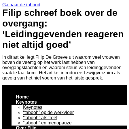
Ga naar de inhoud
Filip schreef boek over de
overgang:
‘Leidinggevenden reageren
niet altijd goed’
In dit artikel legt Filip De Groeve uit waarom veel vrouwen
boven de veertig op het werk last hebben van
overgangsklachten en waarom steun van leidinggevenden
vaak te laat komt. Het artikel introduceert zwijgverzuim als
gevolg van het niet voeren van het juiste gesprek.
Home
Keynotes
Keynotes
“tabooh” op de werkvloer
“tabooh” als troef
“tabooh” en menopauze
Over Filip