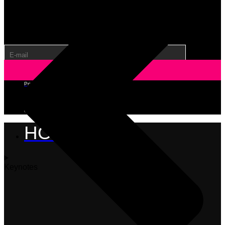
formulier te synchroniseren met een e-mail add-on. Ga voor
meer informatie over je e-mail add-on opties naar de
volgende pagina (https://www.gravityforms.com/the-8-best-
email-plugins-for-wordpress-in-2020/). Belangrijk: verwijder
deze tip voordat je het formulier publiceert.
Privacy verklaring
Cookiebeleid
Disclaimer
©2026 Tabooh
HOME
Keynotes