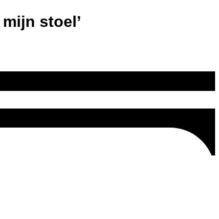
 mijn stoel’
 op de werkvloer. Het boek werd in eigen beheer uitgegeven