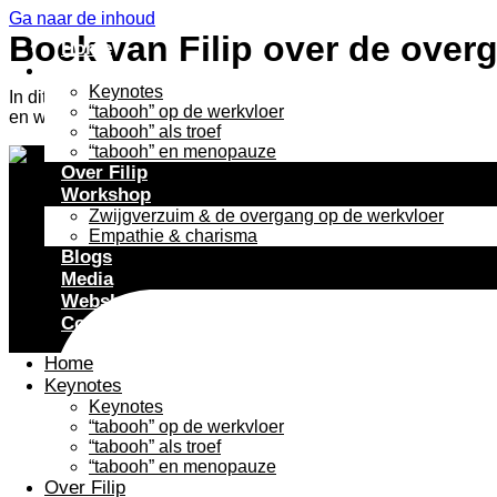
Ga naar de inhoud
Boek van Filip over de overga
Home
Keynotes
Keynotes
In dit artikel vertelt RTV Utrecht hoe Filip De Groeve samen
“tabooh” op de werkvloer
en won daarna de titel Managementboek van het Jaar 2026.
“tabooh” als troef
“tabooh” en menopauze
Over Filip
Workshop
Zwijgverzuim & de overgang op de werkvloer
Empathie & charisma
Blogs
Media
Webshop
Contact
Home
Keynotes
Keynotes
“tabooh” op de werkvloer
“tabooh” als troef
“tabooh” en menopauze
Over Filip