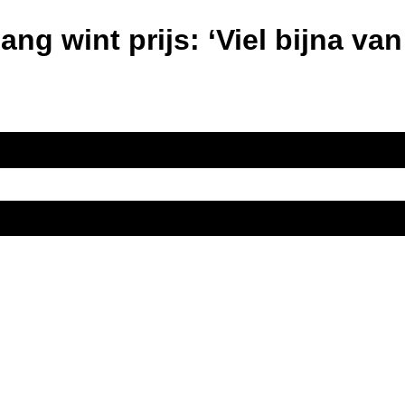
ng wint prijs: ‘Viel bijna van
 met Anneke Valk het boek Zwijgverzuim schreef over menopauze