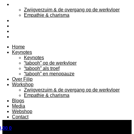
Workshop
Zwijgverzuim & de overgang op de werkvloer
Empathie & charisma
Blogs
Media
Webshop
Contact
Home
Keynotes
Keynotes
“tabooh” op de werkvloer
“tabooh” als troef
“tabooh” en menopauze
Over Filip
Workshop
Zwijgverzuim & de overgang op de werkvloer
Empathie & charisma
Blogs
Filip De Groeve spreekt over het menopauze-taboe op de
Media
werkvloer en waarom zwijgen talent, energie en werkplezier
Webshop
kost.
Contact
,00
0