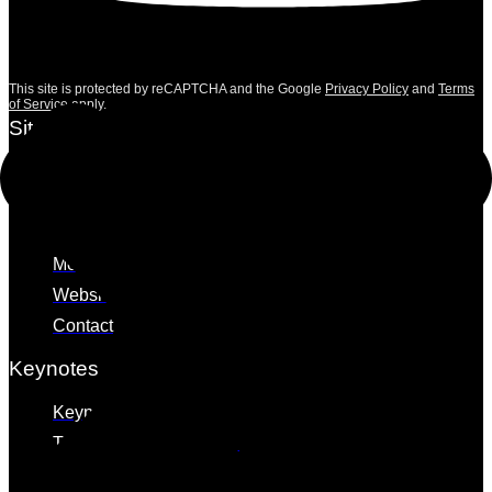
This site is protected by reCAPTCHA and the Google
Privacy Policy
and
Terms
of Service
apply.
Sitemap
Home
Over Filip
Blogs
Media
Webshop
Contact
Keynotes
Keynote overzicht
Tabooh op de werkvloer
Tabooh als troef