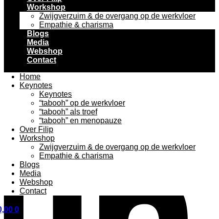
Workshop
Zwijgverzuim & de overgang op de werkvloer
Empathie & charisma
Blogs
Media
Webshop
Contact
Home
Keynotes
Keynotes
“tabooh” op de werkvloer
“tabooh” als troef
“tabooh” en menopauze
Over Filip
Workshop
Zwijgverzuim & de overgang op de werkvloer
Empathie & charisma
Blogs
Media
Webshop
Contact
,00
0