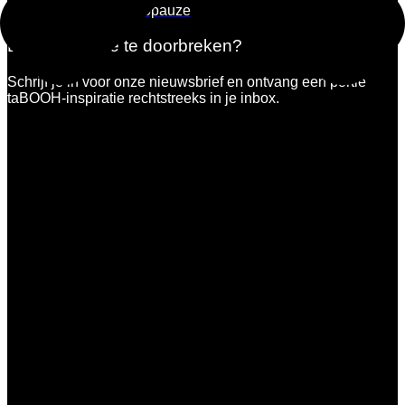
Tabooh en menopauze
Durf jij de stilte te doorbreken?
Schrijf je in voor onze nieuwsbrief en ontvang een portie
taBOOH-inspiratie rechtstreeks in je inbox.
Dit veld is verborgen bij het bekijken van het formulier
Volgende stappen: een e-mail add-
on synchroniseren