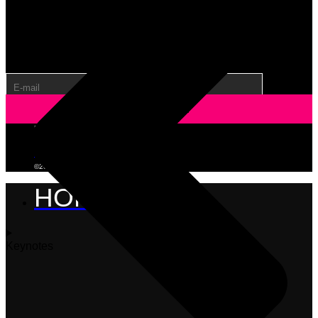
Om het meeste uit je formulier te halen, raden we je aan dit
formulier te synchroniseren met een e-mail add-on. Ga voor
meer informatie over je e-mail add-on opties naar de
volgende pagina (https://www.gravityforms.com/the-8-best-
email-plugins-for-wordpress-in-2020/). Belangrijk: verwijder
deze tip voordat je het formulier publiceert.
Privacy verklaring
Cookiebeleid
Disclaimer
©2026 Tabooh
HOME
Keynotes