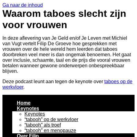
Ga naar de inhoud
Waarom taboes slecht zijn
voor vrouwen
In deze aflevering van Je Geld en/of Je Leven met Michiel
van Vugt vertelt Filip De Groeve hoe gesprekken met
vrouwen over de hele wereld hem leerden dat taboes
doorbreken veel meer is dan ongemak benoemen. Het gaat
over inclusie, schaamte, taal en de prijs die vooral vrouwen
betalen wanneer gewone onderwerpen onbespreekbaar
blijven.
Deze podcast leunt aan tegen de keynote over
taboes op de
werkvloer
.
Home
Keynotes
Keynotes
“tabooh” op de werkvloer
“tabooh” als troef
“tabooh” en menopauze
Over Filip