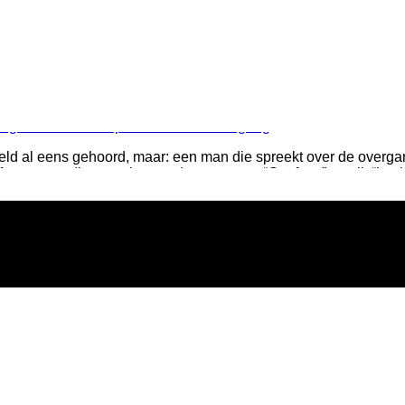
eld al eens gehoord, maar: een man die spreekt over de overgan
f: een man die spreekt over de overgang. “Geef toe” zeg ik “het i