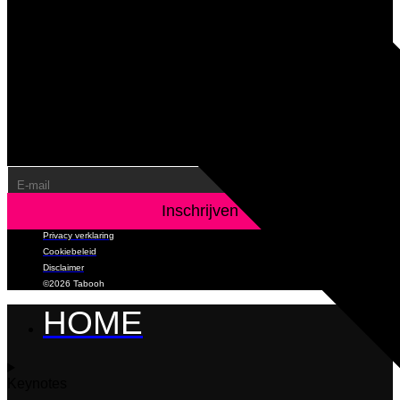
Volgende stappen: een e-mail add-
on synchroniseren
Om het meeste uit je formulier te halen, raden we je aan dit
formulier te synchroniseren met een e-mail add-on. Ga voor
meer informatie over je e-mail add-on opties naar de
volgende pagina (https://www.gravityforms.com/the-8-best-
email-plugins-for-wordpress-in-2020/). Belangrijk: verwijder
deze tip voordat je het formulier publiceert.
Privacy verklaring
Cookiebeleid
Disclaimer
©2026 Tabooh
HOME
Keynotes