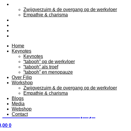
Workshop
Zwijgverzuim & de overgang op de werkvloer
Empathie & charisma
Blogs
Media
Webshop
Contact
Home
Keynotes
Keynotes
“tabooh” op de werkvloer
“tabooh” als troef
“tabooh” en menopauze
Over Filip
Workshop
Filip De Groeve praat over schaamte, taboes en waarom
Zwijgverzuim & de overgang op de werkvloer
zelfs poep en plas iets zeggen over inclusie en
Empathie & charisma
menselijkheid.
Blogs
Media
Een mannenwereld leeft vol taboes
Webshop
en vrouwen betalen de prijs
Contact
,00
0