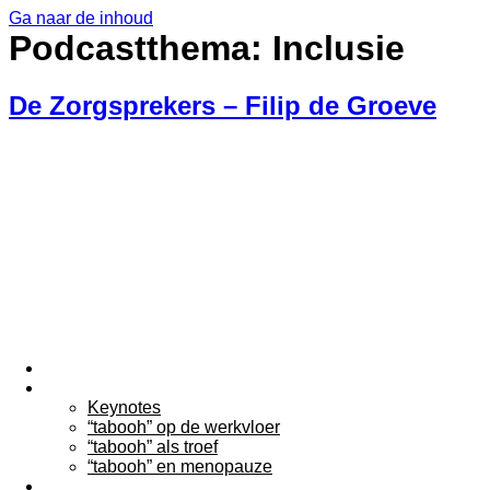
Ga naar de inhoud
Podcastthema:
Inclusie
De Zorgsprekers – Filip de Groeve
Home
Keynotes
Keynotes
“tabooh” op de werkvloer
“tabooh” als troef
“tabooh” en menopauze
Over Filip