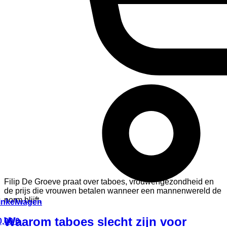
Filip De Groeve praat over taboes, vrouwengezondheid en
de prijs die vrouwen betalen wanneer een mannenwereld de
norm blijft.
inkelwagen
Waarom taboes slecht zijn voor
,00
0