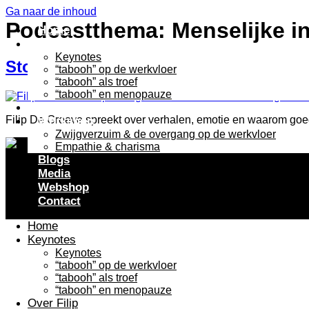
Ga naar de inhoud
Podcastthema:
Menselijke i
Home
Keynotes
Keynotes
Stories & emotion are what good mark
“tabooh” op de werkvloer
“tabooh” als troef
“tabooh” en menopauze
Over Filip
Filip De Groeve spreekt over verhalen, emotie en waarom goe
Workshop
Zwijgverzuim & de overgang op de werkvloer
Empathie & charisma
Blogs
Media
Webshop
Contact
Home
Keynotes
Keynotes
“tabooh” op de werkvloer
“tabooh” als troef
“tabooh” en menopauze
Over Filip