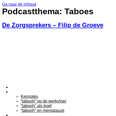
Ga naar de inhoud
Podcastthema:
Taboes
De Zorgsprekers – Filip de Groeve
Home
Keynotes
Keynotes
“tabooh” op de werkvloer
“tabooh” als troef
“tabooh” en menopauze
Over Filip