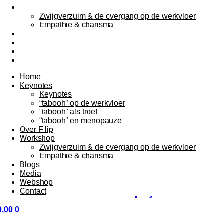
Workshop
Zwijgverzuim & de overgang op de werkvloer
Empathie & charisma
Blogs
Media
Webshop
Contact
Home
Keynotes
Keynotes
“tabooh” op de werkvloer
“tabooh” als troef
“tabooh” en menopauze
Over Filip
Workshop
Filip De Groeve praat over schaamte, taboes en waarom
Zwijgverzuim & de overgang op de werkvloer
zelfs poep en plas iets zeggen over inclusie en
Empathie & charisma
menselijkheid.
Blogs
Media
Een mannenwereld leeft vol taboes
Webshop
en vrouwen betalen de prijs
Contact
,00
0