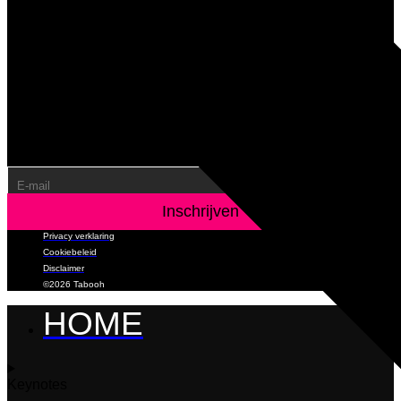
Volgende stappen: een e-mail add-
on synchroniseren
Om het meeste uit je formulier te halen, raden we je aan dit
formulier te synchroniseren met een e-mail add-on. Ga voor
meer informatie over je e-mail add-on opties naar de
volgende pagina (https://www.gravityforms.com/the-8-best-
email-plugins-for-wordpress-in-2020/). Belangrijk: verwijder
deze tip voordat je het formulier publiceert.
Privacy verklaring
Cookiebeleid
Disclaimer
©2026 Tabooh
HOME
Keynotes