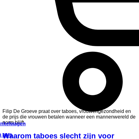
Filip De Groeve praat over taboes, vrouwengezondheid en
de prijs die vrouwen betalen wanneer een mannenwereld de
norm blijft.
inkelwagen
Waarom taboes slecht zijn voor
,00
0